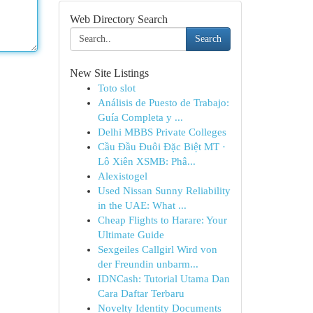
Web Directory Search
Search
New Site Listings
Toto slot
Análisis de Puesto de Trabajo:
Guía Completa y ...
Delhi MBBS Private Colleges
Cầu Đầu Đuôi Đặc Biệt MT ·
Lô Xiên XSMB: Phâ...
Alexistogel
Used Nissan Sunny Reliability
in the UAE: What ...
Cheap Flights to Harare: Your
Ultimate Guide
Sexgeiles Callgirl Wird von
der Freundin unbarm...
IDNCash: Tutorial Utama Dan
Cara Daftar Terbaru
Novelty Identity Documents