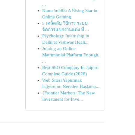
...
Numchok88: A Rising Star in
Online Gaming
5 เคล็ดลับ วิธีการ ระบบ
จัดการแขกงานแต่ง ที่ ...
Psychology Internship in
Delhi at Vishwas Heali...
Joining an Online
Matrimonial Platform Enough,
...
Best SEO Company In Jaipur:
Complete Guide (2026)
Web Sitesi Yaptırmak
İstiyorum: Nereden Başlama...
{Frontier Markets: The New
Investment for Inve...