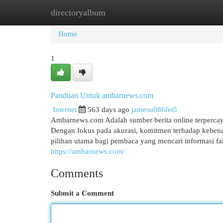
directoryalbum
Home
New Site Listings
Add Site
Cat
Home
1
Panduan Untuk ambarnews.com
Internet
563 days ago
jamesu086fet5
Ambarnews.com Adalah sumber berita online terpercaya 
Dengan fokus pada akurasi, komitmen terhadap kebenar
pilihan utama bagi pembaca yang mencari informasi faktu
https://ambarnews.com/
Comments
Submit a Comment