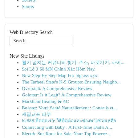
Society
Sports
Web Directory Search
New Site Listings
활기 넘치는 커뮤니티 찾기: 주소, 바로가기, 사이...
Soi Lô 3 Số MN Chính Xác Hôm Nay
New Step By Step Map For big ass xxx
The Tarheel State's K-9 Groups: Ensuring Neighb...
Ovruxtali: A Comprehensive Review
Golotter: Is it Legit? A Comprehensive Review
Markham Heating & AC
Boostez Votre Santé Naturellement : Conseils et...
재일교포 피부
bk888 ติดต่อเรา: วิธีติดต่อและช่องทางช่วยเหลือ
Connecting with Baby : A First-Time Dad's A...
Electric Sur-Rons for Sale: Your Top Powere...