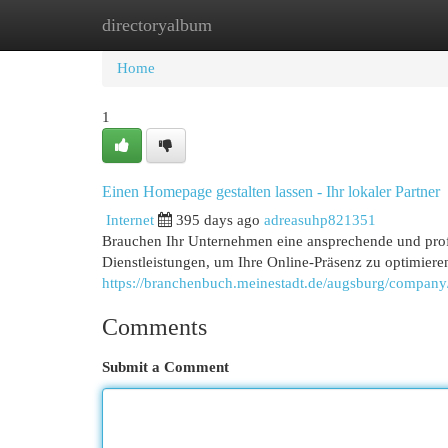
directoryalbum
Home
New Site Listings
Add Site
Cat
Home
1
Einen Homepage gestalten lassen - Ihr lokaler Partner
Internet
395 days ago
adreasuhp821351
Brauchen Ihr Unternehmen eine ansprechende und prof
Dienstleistungen, um Ihre Online-Präsenz zu optimiere
https://branchenbuch.meinestadt.de/augsburg/compan
Comments
Submit a Comment