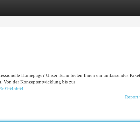
egories
Register
Login
essionelle Homepage? Unser Team bieten Ihnen ein umfassendes Paket
n. Von der Konzeptentwicklung bis zur
y/501645664
Report 