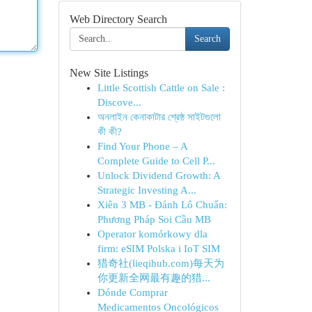
Web Directory Search
Search
New Site Listings
Little Scottish Cattle on Sale :
Discove...
অনলাইন কেনাকাটার শ্রেষ্ঠ সাইটগুলো
কী কী?
Find Your Phone – A
Complete Guide to Cell P...
Unlock Dividend Growth: A
Strategic Investing A...
Xiên 3 MB - Đánh Lô Chuẩn:
Phương Pháp Soi Cầu MB
Operator komórkowy dla
firm: eSIM Polska i IoT SIM
猎奇社(lieqihub.com)每天为
你更新全网最有趣的猎...
Dónde Comprar
Medicamentos Oncológicos