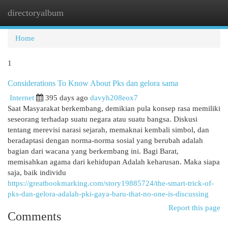
directoryalbum
Togg
navi
Home
1
Considerations To Know About Pks dan gelora sama
Internet
395 days ago
davyh208eox7
Saat Masyarakat berkembang, demikian pula konsep rasa memiliki
seseorang terhadap suatu negara atau suatu bangsa. Diskusi
tentang merevisi narasi sejarah, memaknai kembali simbol, dan
beradaptasi dengan norma-norma sosial yang berubah adalah
bagian dari wacana yang berkembang ini. Bagi Barat,
memisahkan agama dari kehidupan Adalah keharusan. Maka siapa
saja, baik individu
https://greatbookmarking.com/story19885724/the-smart-trick-of-
pks-dan-gelora-adalah-pki-gaya-baru-that-no-one-is-discussing
Report this page
Comments