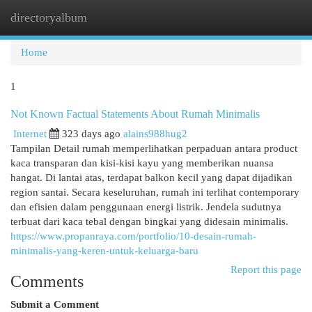
directoryalbum
Togg
navi
Home
1
Not Known Factual Statements About Rumah Minimalis
Internet
323 days ago
alains988hug2
Tampilan Detail rumah memperlihatkan perpaduan antara product
kaca transparan dan kisi-kisi kayu yang memberikan nuansa
hangat. Di lantai atas, terdapat balkon kecil yang dapat dijadikan
region santai. Secara keseluruhan, rumah ini terlihat contemporary
dan efisien dalam penggunaan energi listrik. Jendela sudutnya
terbuat dari kaca tebal dengan bingkai yang didesain minimalis.
https://www.propanraya.com/portfolio/10-desain-rumah-
minimalis-yang-keren-untuk-keluarga-baru
Report this page
Comments
Submit a Comment