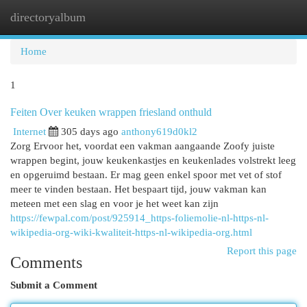
directoryalbum
Togg
navi
Home
1
Feiten Over keuken wrappen friesland onthuld
Internet
305 days ago
anthony619d0kl2
Zorg Ervoor het, voordat een vakman aangaande Zoofy juiste
wrappen begint, jouw keukenkastjes en keukenlades volstrekt leeg
en opgeruimd bestaan. Er mag geen enkel spoor met vet of stof
meer te vinden bestaan. Het bespaart tijd, jouw vakman kan
meteen met een slag en voor je het weet kan zijn
https://fewpal.com/post/925914_https-foliemolie-nl-https-nl-
wikipedia-org-wiki-kwaliteit-https-nl-wikipedia-org.html
Report this page
Comments
Submit a Comment