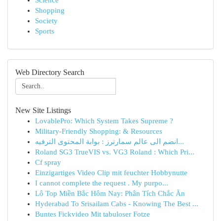
Science
Shopping
Society
Sports
Web Directory Search
New Site Listings
LovablePro: Which System Takes Supreme ?
Military-Friendly Shopping: & Resources
انضم الى عالم سمارترز : بوابة المحتوى الترفيه...
Roland SG3 TrueVIS vs. VG3 Roland : Which Pri...
Cf spray
Einzigartiges Video Clip mit feuchter Hobbynutte
I cannot complete the request . My purpo...
Lô Top Miền Bắc Hôm Nay: Phân Tích Chắc Ăn
Hyderabad To Srisailam Cabs - Knowing The Best ...
Buntes Fickvideo Mit tabuloser Fotze