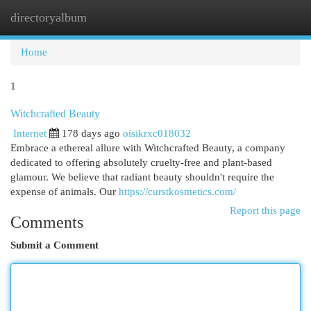
directoryalbum
Togg
navi
Home
1
Witchcrafted Beauty
Internet
178 days ago
oisikrxc018032
Embrace a ethereal allure with Witchcrafted Beauty, a company
dedicated to offering absolutely cruelty-free and plant-based
glamour. We believe that radiant beauty shouldn't require the
expense of animals. Our
https://curstkosmetics.com/
Report this page
Comments
Submit a Comment